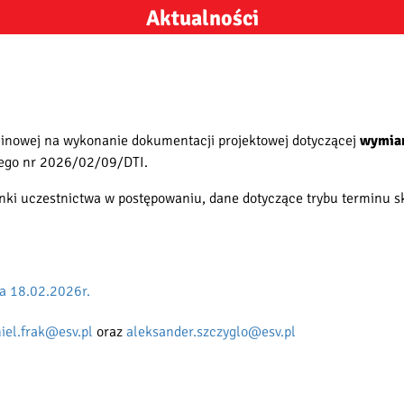
Aktualności
rminowej na wykonanie dokumentacji projektowej dotyczącej
wymian
wego nr 2026/02/09/DTI.
ki uczestnictwa w postępowaniu, dane dotyczące trybu terminu sk
ia 18.02.2026r.
iel.frak@esv.pl
oraz
aleksander.szczyglo@esv.pl