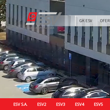
GK ESV
OFER
ESV S.A.
ESV2
ESV3
ESV4
ESV5