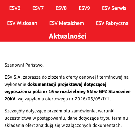
ESV6
ESV7
ESV8
ESV9
ESV Serwis
ESV Wisłosan
ESV Metalchem
ESV Fabryczna
Aktualności
Szanowni Państwo,
ESV S.A. zaprasza do złożenia oferty cenowej i terminowej na
wykonanie
dokumentacji projektowej dotyczącej
wyposażenia pola nr 16 w rozdzielnicy SN w GPZ Stanowice
20kV
, wg zapytania ofertowego nr 2026/05/05/DTI.
Szczegóły dotyczące przedmiotu zamówienia, warunki
uczestnictwa w postępowaniu, dane dotyczące trybu terminu
składania ofert znajdują się w załączonych dokumentach: