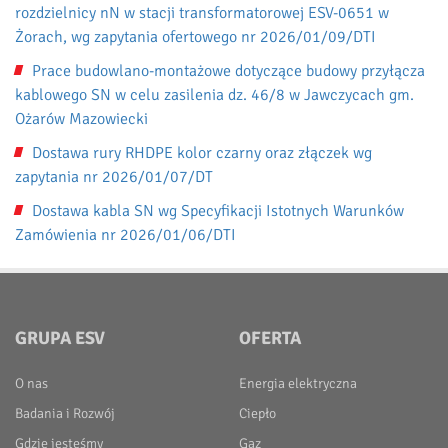
rozdzielnicy nN w stacji transformatorowej ESV-0651 w
Żorach, wg zapytania ofertowego nr 2026/01/09/DTI
Prace budowlano-montażowe dotyczące budowy przyłącza
kablowego SN w celu zasilenia dz. 46/8 w Jawczycach gm.
Ożarów Mazowiecki
Dostawa rury RHDPE kolor czarny oraz złączek wg
zapytania nr 2026/01/07/DT
Dostawa kabla SN wg Specyfikacji Istotnych Warunków
Zamówienia nr 2026/01/06/DTI
GRUPA ESV
OFERTA
O nas
Energia elektryczna
Badania i Rozwój
Ciepło
Gdzie jesteśmy
Gaz