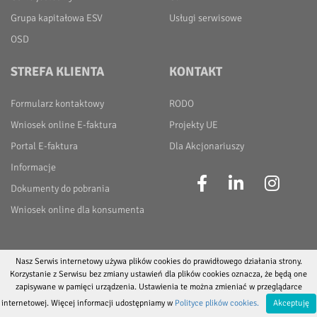
Grupa kapitałowa ESV
Usługi serwisowe
OSD
STREFA KLIENTA
KONTAKT
Formularz kontaktowy
RODO
Wniosek online E-faktura
Projekty UE
Portal E-faktura
Dla Akcjonariuszy
Informacje
Dokumenty do pobrania
Wniosek online dla konsumenta
Nasz Serwis internetowy używa plików cookies do prawidłowego działania strony.
2019-2025 | ESV Grupa Kapitałowa | GRUPA VAT ESV NIP: 107-004-71-60 |
Polityka
Korzystanie z Serwisu bez zmiany ustawień dla plików cookies oznacza, że będą one
prywatności
zapisywane w pamięci urządzenia. Ustawienia te można zmieniać w przeglądarce
internetowej. Więcej informacji udostępniamy w
Polityce plików cookies.
Akceptuję