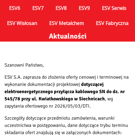
ESV6
ESV7
ESV8
ESV9
ESV Serwis
ESV Wisłosan
ESV Metalchem
ESV Fabryczna
Aktualności
Szanowni Państwo,
ESV S.A. zaprasza do złożenia oferty cenowej i terminowej na
wykonanie dokumentacji projektowej
dotyczącej
elektroenergetycznego przyłącza kablowego SN do dz. nr
545/78 przy ul. Kwiatkowskiego w Siechnicach
, wg
zapytania ofertowego nr 2026/05/03/DTI.
Szczegóły dotyczące przedmiotu zamówienia, warunki
uczestnictwa w postępowaniu, dane dotyczące trybu terminu
składania ofert znajdują się w załączonych dokumentach: