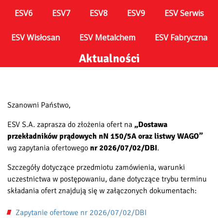
ESV6
ESV7
ESV8
ESV9
ESV Serwis
ESV Wisłosan
ESV Metalchem
ESV Fabryczna
Aktualności
Szanowni Państwo,
ESV S.A. zaprasza do złożenia ofert na
„Dostawa
przekładników prądowych nN 150/5A oraz listwy WAGO”
wg zapytania ofertowego
nr 2026/07/02/DBI
.
Szczegóły dotyczące przedmiotu zamówienia, warunki
uczestnictwa w postępowaniu, dane dotyczące trybu terminu
składania ofert znajdują się w załączonych dokumentach:
Zapytanie ofertowe nr 2026/07/02/DBI