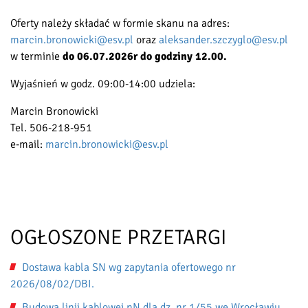
Oferty należy składać w formie skanu na adres:
marcin.bronowicki@esv.pl
oraz
aleksander.szczyglo@esv.pl
w terminie
do 06.07.2026r do godziny 12.00.
Wyjaśnień w godz. 09:00-14:00 udziela:
Marcin Bronowicki
Tel. 506-218-951
e-mail:
marcin.bronowicki@esv.pl
OGŁOSZONE PRZETARGI
Dostawa kabla SN wg zapytania ofertowego nr
2026/08/02/DBI.
Budowa linii kablowej nN dla dz. nr 1/55 we Wrocławiu