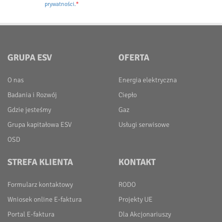
prywatności.
*
GRUPA ESV
OFERTA
O nas
Energia elektryczna
Badania i Rozwój
Ciepło
Gdzie jesteśmy
Gaz
Grupa kapitałowa ESV
Usługi serwisowe
OSD
STREFA KLIENTA
KONTAKT
Formularz kontaktowy
RODO
Wniosek online E-faktura
Projekty UE
Portal E-faktura
Dla Akcjonariuszy