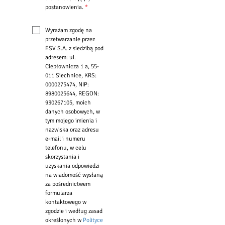
postanowienia.
*
Wyrażam zgodę na
przetwarzanie przez
ESV S.A. z siedzibą pod
adresem: ul.
Ciepłownicza 1 a, 55-
011 Siechnice, KRS:
0000275474, NIP:
8980025644, REGON:
930267105, moich
danych osobowych, w
tym mojego imienia i
nazwiska oraz adresu
e-mail i numeru
telefonu, w celu
skorzystania i
uzyskania odpowiedzi
na wiadomość wysłaną
za pośrednictwem
formularza
kontaktowego w
zgodzie i według zasad
określonych w
Polityce