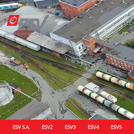
ESV S.A.
ESV2
ESV3
ESV4
ESV5