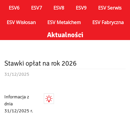
ESV6
ESV7
ESV8
ESV9
ESV Serwis
ESV Wisłosan
ESV Metalchem
ESV Fabryczna
Aktualności
Stawki opłat na rok 2026
31/12/2025
Informacja z
dnia
31/12/2025 r.